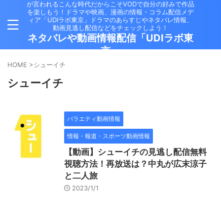
が言われるこんな時代だからこそVODで自分の好みで作品
を楽しもう！ドラマや映画、漫画の情報・コラム配信メデ
ィア「UDIラボ東京」ドラマのあらすじやネタバレ情報、
動画見逃し配信などをチェックしよう！
ネタバレや動画情報配信「UDIラボ東
京」
HOME
>
シューイチ
シューイチ
バラエティ動画情報
情報・報道・スポーツ動画情報
【動画】シューイチの見逃し配信無料
視聴方法！再放送は？中丸が広末涼子
と二人旅
2023/1/1