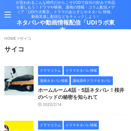
が言われるこんな時代だからこそVODで自分の好みで作品
を楽しもう！ドラマや映画、漫画の情報・コラム配信メデ
ィア「UDIラボ東京」ドラマのあらすじやネタバレ情報、
動画見逃し配信などをチェックしよう！
ネタバレや動画情報配信「UDIラボ東
京」
HOME
>
サイコ
サイコ
ドラマコラム
ドラマネタバレ情報
漫画ネタバレ情報
漫画原作ドラマネタバレ
ホームルーム4話・5話ネタバレ！桜井
のベッドの秘密を知られて
2020/2/14
ドラマコラム
ドラマネタバレ情報