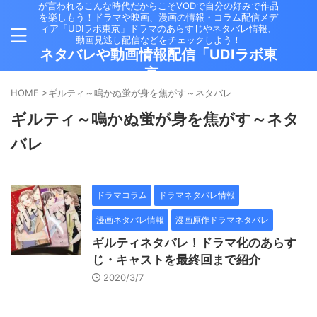
が言われるこんな時代だからこそVODで自分の好みで作品
を楽しもう！ドラマや映画、漫画の情報・コラム配信メデ
ィア「UDIラボ東京」ドラマのあらすじやネタバレ情報、
動画見逃し配信などをチェックしよう！
ネタバレや動画情報配信「UDIラボ東
京」
HOME
>
ギルティ～鳴かぬ蛍が身を焦がす～ネタバレ
ギルティ～鳴かぬ蛍が身を焦がす～ネタ
バレ
ドラマコラム
ドラマネタバレ情報
漫画ネタバレ情報
漫画原作ドラマネタバレ
ギルティネタバレ！ドラマ化のあらす
じ・キャストを最終回まで紹介
2020/3/7