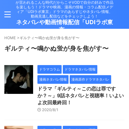
が言われるこんな時代だからこそVODで自分の好みで作品
を楽しもう！ドラマや映画、漫画の情報・コラム配信メデ
ィア「UDIラボ東京」ドラマのあらすじやネタバレ情報、
動画見逃し配信などをチェックしよう！
ネタバレや動画情報配信「UDIラボ東
京」
HOME
>
ギルティ〜鳴かぬ蛍が身を焦がす〜
ギルティ〜鳴かぬ蛍が身を焦がす〜
ドラマコラム
ドラマネタバレ情報
漫画ネタバレ情報
漫画原作ドラマネタバレ
ドラマ「ギルティ～この恋は罪です
か？～」9話ネタバレと視聴率！いよい
よ次回最終回！
2020/8/1