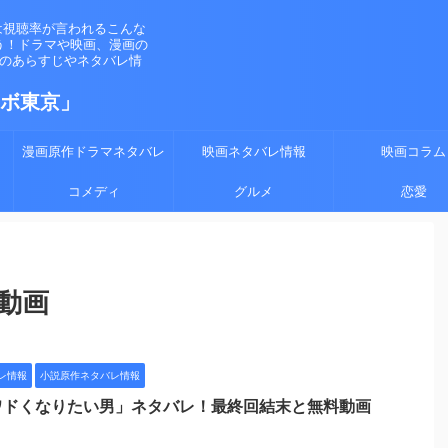
は視聴率が言われるこんな
う！ドラマや映画、漫画の
マのあらすじやネタバレ情
ラボ東京」
漫画原作ドラマネタバレ
映画ネタバレ情報
映画コラム
コメディ
グルメ
恋愛
動画
レ情報
小説原作ネタバレ情報
ワドくなりたい男」ネタバレ！最終回結末と無料動画