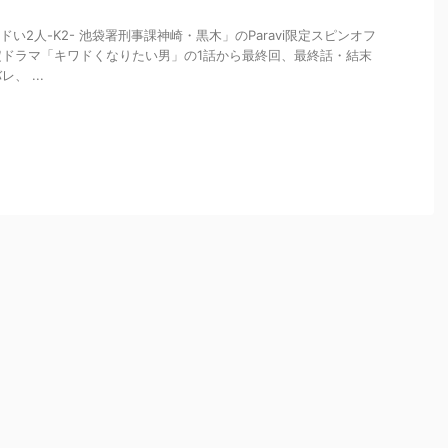
ドい2人-K2- 池袋署刑事課神崎・黒木」のParavi限定スピンオフ
定ドラマ「キワドくなりたい男」の1話から最終回、最終話・結末
、 ...