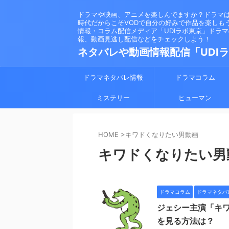
ドラマや映画、アニメを楽しんでますか？ドラマ
時代だからこそVODで自分の好みで作品を楽しも
情報・コラム配信メディア「UDIラボ東京」ドラ
報、動画見逃し配信などをチェックしよう！
ネタバレや動画情報配信「UDI
ドラマネタバレ情報
ドラマコラム
ミステリー
ヒューマン
HOME
>
キワドくなりたい男動画
キワドくなりたい男
ドラマコラム
ドラマネタバ
ジェシー主演「キ
を見る方法は？