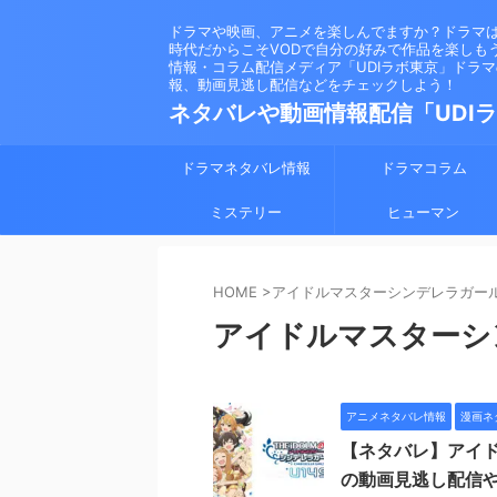
ドラマや映画、アニメを楽しんでますか？ドラマ
時代だからこそVODで自分の好みで作品を楽しも
情報・コラム配信メディア「UDIラボ東京」ドラ
報、動画見逃し配信などをチェックしよう！
ネタバレや動画情報配信「UDI
ドラマネタバレ情報
ドラマコラム
ミステリー
ヒューマン
HOME
>
アイドルマスターシンデレラガール
アイドルマスターシ
アニメネタバレ情報
漫画ネ
【ネタバレ】アイド
の動画見逃し配信