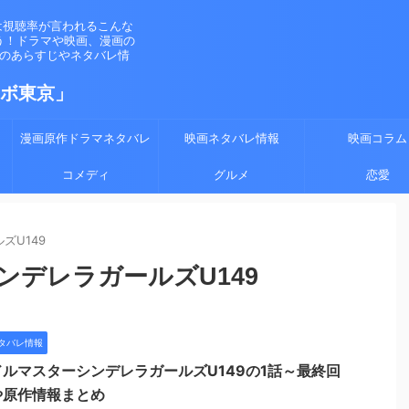
は視聴率が言われるこんな
う！ドラマや映画、漫画の
マのあらすじやネタバレ情
ラボ東京」
漫画原作ドラマネタバレ
映画ネタバレ情報
映画コラム
コメディ
グルメ
恋愛
ズU149
ンデレラガールズU149
タバレ情報
ルマスターシンデレラガールズU149の1話～最終回
や原作情報まとめ