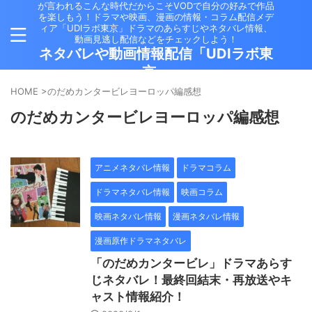
が言われるこんな時代だからこそVODで自分の好みで作品
を楽しもう！ドラマや映画、漫画の情報・コラム配信メデ
ィア「UDIラボ東京」ドラマのあらすじやネタバレ情報、
動画見逃し配信などをチェックしよう！
ネタバレや動画情報配信「UDIラボ東
京」
HOME
>
のだめカンタービレヨーロッパ編感想
のだめカンタービレヨーロッパ編感想
アニメネタバレ情報
ドラマコラム
ドラマネタバレ情報
映画コラム
映画ネタバレ情報
漫画ネタバレ情報
漫画原作ドラマネタバレ
「のだめカンタービレ」ドラマあらす
じネタバレ！最終回結末・再放送やキ
ャスト情報紹介！