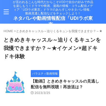
が言われるこんな時代だからこそVODで自分の好みで作品
を楽しもう！ドラマや映画、漫画の情報・コラム配信メデ
ィア「UDIラボ東京」ドラマのあらすじやネタバレ情報、
動画見逃し配信などをチェックしよう！
ネタバレや動画情報配信「UDIラボ東
京」
HOME
>
ときめきキャッスル～迫りくるキュンを我慢できますか？～★イ
ときめきキャッスル～迫りくるキュンを
我慢できますか？～★イケメン×超ドキ
ドキ体験
バラエティ動画情報
【動画】ときめきキャッスルの見逃し
配信を無料視聴！再放送は？
2023/3/25