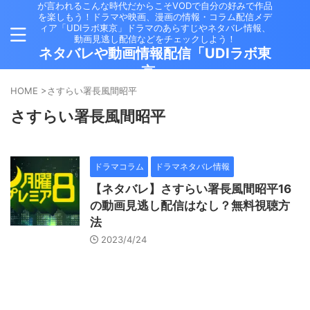
が言われるこんな時代だからこそVODで自分の好みで作品
を楽しもう！ドラマや映画、漫画の情報・コラム配信メデ
ィア「UDIラボ東京」ドラマのあらすじやネタバレ情報、
動画見逃し配信などをチェックしよう！
ネタバレや動画情報配信「UDIラボ東
京」
HOME
>
さすらい署長風間昭平
さすらい署長風間昭平
ドラマコラム
ドラマネタバレ情報
【ネタバレ】さすらい署長風間昭平16
の動画見逃し配信はなし？無料視聴方
法
2023/4/24