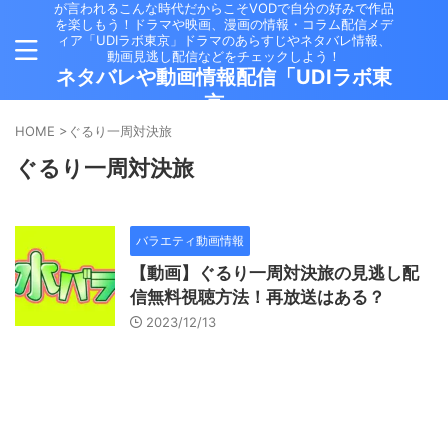
が言われるこんな時代だからこそVODで自分の好みで作品
を楽しもう！ドラマや映画、漫画の情報・コラム配信メデ
ィア「UDIラボ東京」ドラマのあらすじやネタバレ情報、
動画見逃し配信などをチェックしよう！
ネタバレや動画情報配信「UDIラボ東
京」
HOME
>
ぐるり一周対決旅
ぐるり一周対決旅
バラエティ動画情報
【動画】ぐるり一周対決旅の見逃し配
信無料視聴方法！再放送はある？
2023/12/13