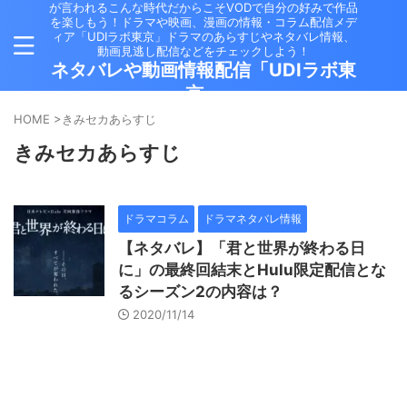
が言われるこんな時代だからこそVODで自分の好みで作品
を楽しもう！ドラマや映画、漫画の情報・コラム配信メデ
ィア「UDIラボ東京」ドラマのあらすじやネタバレ情報、
動画見逃し配信などをチェックしよう！
ネタバレや動画情報配信「UDIラボ東
京」
HOME
>
きみセカあらすじ
きみセカあらすじ
ドラマコラム
ドラマネタバレ情報
【ネタバレ】「君と世界が終わる日
に」の最終回結末とHulu限定配信とな
るシーズン2の内容は？
2020/11/14