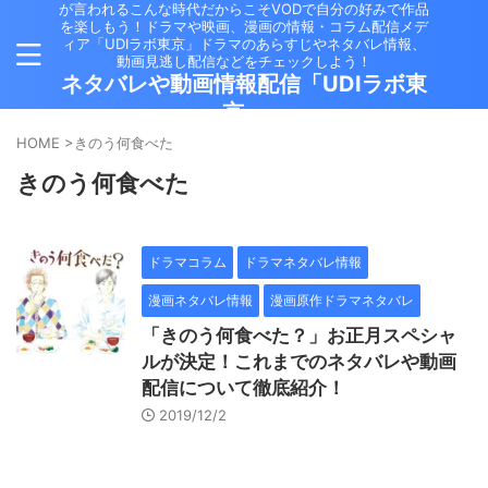
が言われるこんな時代だからこそVODで自分の好みで作品
を楽しもう！ドラマや映画、漫画の情報・コラム配信メデ
ィア「UDIラボ東京」ドラマのあらすじやネタバレ情報、
動画見逃し配信などをチェックしよう！
ネタバレや動画情報配信「UDIラボ東
京」
HOME
>
きのう何食べた
きのう何食べた
ドラマコラム
ドラマネタバレ情報
漫画ネタバレ情報
漫画原作ドラマネタバレ
「きのう何食べた？」お正月スペシャ
ルが決定！これまでのネタバレや動画
配信について徹底紹介！
2019/12/2